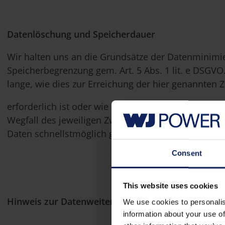
Datenlöschung und Speicherdauer
Wir halten uns an die Grundsätze der Datenminimie
Speicherbegrenzung gem. Art. 5 Abs. 1 lit. e DSGV
lange, wie dies zur Erreichung der hier genannten 
erforderlich ist oder wie es die vom Gesetzgeber 
Wegfall des jeweiligen Zwecks bzw. nach Ablauf d
Daten schnellstmöglich gelöscht.
Consent
This website uses cookies
Hinweis zur Datenweitergabe an Drittstaaten
We use cookies to personalis
information about your use of