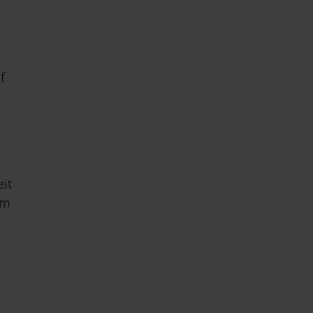
f
it
um