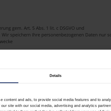
rung gem. Art. 5 Abs. 1 lit. c DSGVO und
O. Wir speichern Ihre personenbezogenen Daten nur s
Zwecke
vorgesehenen Aufbewahrungsfristen vorsehen. Nach
ieser Aufbewahrungsfristen, werden die entsprechend
Details
e content and ads, to provide social media features and to analy
 our site with our social media, advertising and analytics partn